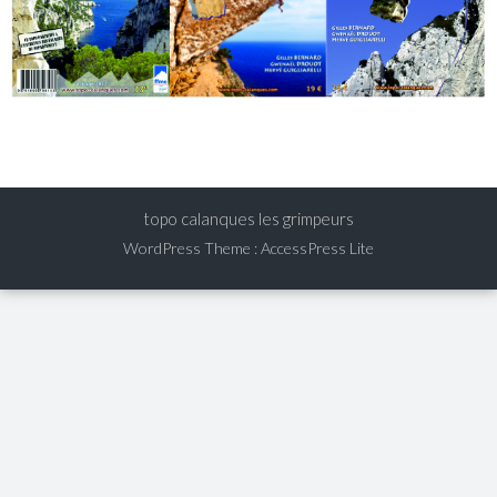
topo calanques les grimpeurs
WordPress Theme
:
AccessPress Lite