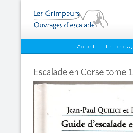
Skip
to
content
Accueil
Les topos g
Escalade en Corse tome 1